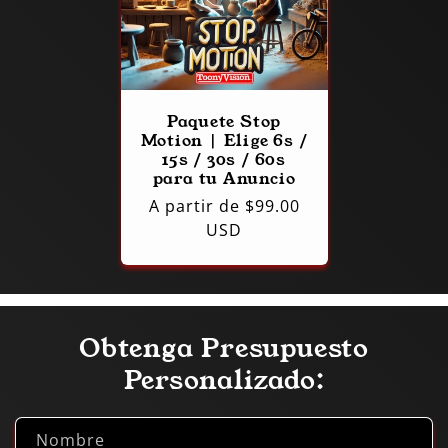
Paquete Stop
Motion | Elige 6s /
15s / 30s / 60s
para tu Anuncio
Precio
A partir de $99.00
habitual
USD
Obtenga Presupuesto
Personalizado:
Nombre