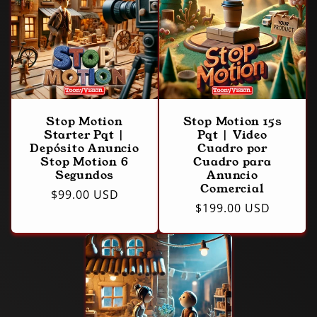
Stop Motion
Stop Motion 15s
Starter Pqt |
Pqt | Video
Depósito Anuncio
Cuadro por
Stop Motion 6
Cuadro para
Segundos
Anuncio
Comercial
Precio
$99.00 USD
Precio
$199.00 USD
habitual
habitual