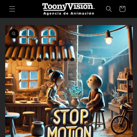
Ir
directamente
Carrito
al contenido
Ir
directamente
a la
información
del producto