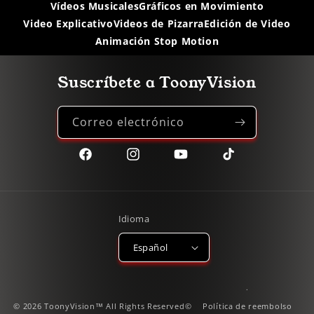
Vídeos Musicales
Gráficos en Movimiento
Video Explicativo
Videos de Pizarra
Edición de Video
Animación Stop Motion
Suscríbete a ToonyVision
Correo electrónico
Facebook
Instagram
YouTube
TikTok
Idioma
Español
© 2026 ToonyVision™ All Rights Reserved©
Política de reembolso