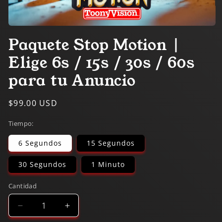
Abrir
elemento
Paquete Stop Motion |
multimedia
1
Elige 6s / 15s / 30s / 60s
en
una
ventana
para tu Anuncio
modal
Precio
$99.00 USD
habitual
Tiempo:
6 Segundos
15 Segundos
30 Segundos
1 Minuto
Cantidad
Reducir
Aumentar
cantidad
cantidad