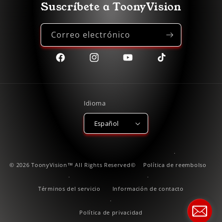
Suscríbete a ToonyVision
Correo electrónico
Facebook
Instagram
YouTube
TikTok
Idioma
Español
© 2026 ToonyVision™ All Rights Reserved©
Política de reembolso
Términos del servicio
Información de contacto
Política de privacidad