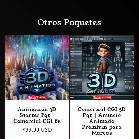
Otros Paquetes
Animación 3D
Comercial CGI 3D
Starter Pqt |
Pqt | Anuncio
Comercial CGI 6s
Animado
Premium para
Precio
$99.00 USD
Marcas
habitual