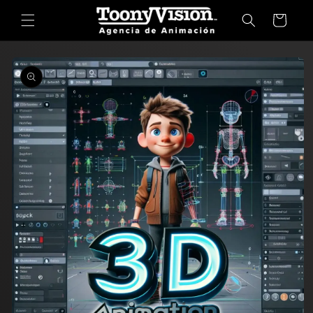
Ir
directamente
Carrito
al contenido
Ir
directamente
a la
información
del producto