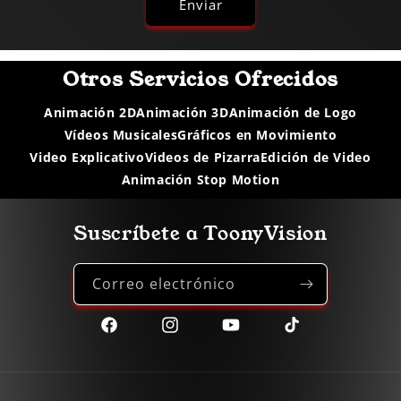
Enviar
Otros Servicios Ofrecidos
Animación 2D
Animación 3D
Animación de Logo
Vídeos Musicales
Gráficos en Movimiento
Video Explicativo
Videos de Pizarra
Edición de Video
Animación Stop Motion
Suscríbete a ToonyVision
Correo electrónico
Facebook
Instagram
YouTube
TikTok