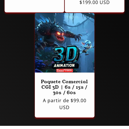
Precio
$199.00 USD
habitual
Paquete Comercial
CGI 3D | 6s / 15s /
30s / 60s
Precio
A partir de $99.00
habitual
USD