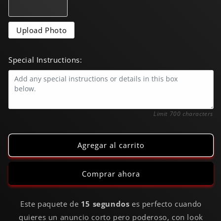
Anuncio
Anuncio
Animado
Animado
Premium
Premium
Upload Photo
para
para
Marcas
Marcas
Special Instructions:
0/700
Limit 700 characters
Agregar al carrito
Comprar ahora
Este paquete de
15 segundos
es perfecto cuando
quieres un anuncio corto pero poderoso, con look