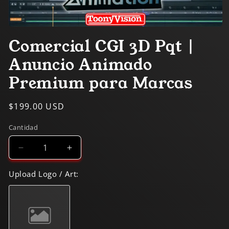
Abrir
elemento
Comercial CGI 3D Pqt |
multimedia
1
Anuncio Animado
en
una
ventana
Premium para Marcas
modal
Precio
$199.00 USD
habitual
Cantidad
Reducir
Aumentar
cantidad
cantidad
para
para
Upload Logo / Art:
Comercial
Comercial
CGI
CGI
3D
3D
Pqt
Pqt
|
|