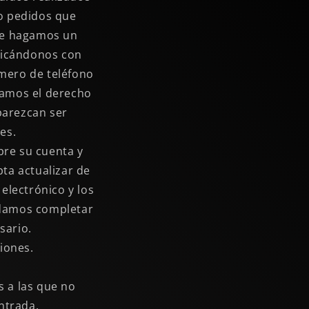
/o pedidos que
que hagamos un
nicándonos con
úmero de teléfono
vamos el derecho
 parezcan ser
es.
bre su cuenta y
ta actualizar de
electrónico y los
odamos completar
sario.
iones.
 a las que no
ntrada.