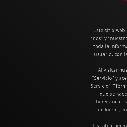
Este sitio web
“nos” y “nuestr
toda la inform
usuario, con l
Al visitar n
“Servicio” y ac
Servicio”, “Térm
que se hace
hipervínculos
incluidos, e
Lea atentament