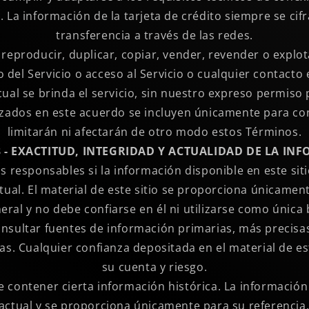
. La información de la tarjeta de crédito siempre se cif
transferencia a través de las redes.
reproducir, duplicar, copiar, vender, revender o explo
o del Servicio o acceso al Servicio o cualquier contacto 
cual se brinda el servicio, sin nuestro expreso permiso 
ilizados en este acuerdo se incluyen únicamente para co
limitarán ni afectarán de otro modo estos Términos.
3 - EXACTITUD, INTEGRIDAD Y ACTUALIDAD DE LA IN
responsables si la información disponible en este siti
ual. El material de este sitio se proporciona únicamen
eral y no debe confiarse en él ni utilizarse como única
onsultar fuentes de información primarias, más precis
as. Cualquier confianza depositada en el material de est
su cuenta y riesgo.
e contener cierta información histórica. La información
actual y se proporciona únicamente para su referencia