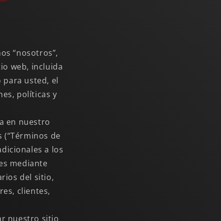
nos “nosotros”,
io web, incluida
 para usted, el
es, políticas y
pa en nuestro
es (“Términos de
adicionales a los
les mediante
ios del sitio,
es, clientes,
r nuestro sitio