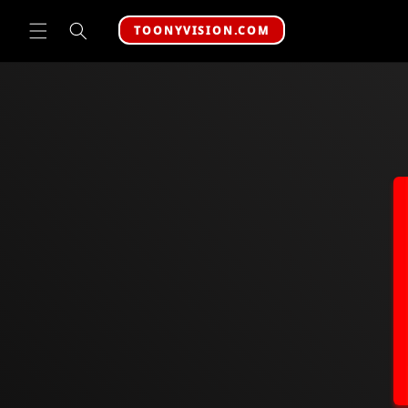
Ir
directamente
TOONYVISION.COM
al contenido