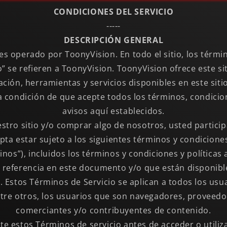
CONDICIONES DEL SERVICIO
-----
DESCRIPCIÓN GENERAL
 es operado por ToonyVision. En todo el sitio, los térmi
o” se refieren a ToonyVision. ToonyVision ofrece este sit
ación, herramientas y servicios disponibles en este sitio
a condición de que acepte todos los términos, condicion
avisos aquí establecidos.
uestro sitio y/o comprar algo de nosotros, usted partici
epta estar sujeto a los siguientes términos y condicion
inos”), incluidos los términos y condiciones y políticas 
 referencia en este documento y/o que están disponib
. Estos Términos de Servicio se aplican a todos los usuar
ntre otros, los usuarios que son navegadores, proveedor
comerciantes y/o contribuyentes de contenido.
e estos Términos de servicio antes de acceder o utiliza