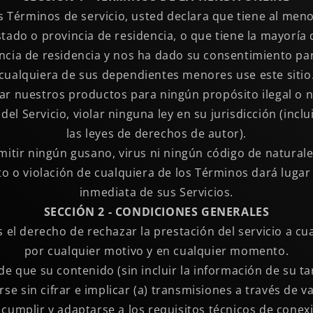
s Términos de servicio, usted declara que tiene al men
tado o provincia de residencia, o que tiene la mayoría
ncia de residencia y nos ha dado su consentimiento pa
cualquiera de sus dependientes menores use este sitio
zar nuestros productos para ningún propósito ilegal o n
del Servicio, violar ninguna ley en su jurisdicción (inclu
las leyes de derechos de autor).
itir ningún gusano, virus ni ningún código de naturale
o o violación de cualquiera de los Términos dará lugar
inmediata de sus Servicios.
SECCIÓN 2 - CONDICIONES GENERALES
el derecho de rechazar la prestación del servicio a cu
por cualquier motivo y en cualquier momento.
 que su contenido (sin incluir la información de su tar
se sin cifrar e implicar (a) transmisiones a través de va
cumplir y adaptarse a los requisitos técnicos de conex