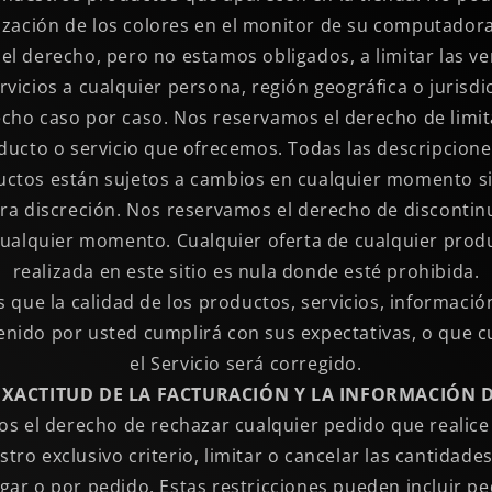
lización de los colores en el monitor de su computadora
l derecho, pero no estamos obligados, a limitar las v
rvicios a cualquier persona, región geográfica o jurisd
echo caso por caso. Nos reservamos el derecho de limit
ducto o servicio que ofrecemos. Todas las descripcion
uctos están sujetos a cambios en cualquier momento sin
ra discreción. Nos reservamos el derecho de discontin
ualquier momento. Cualquier oferta de cualquier produ
realizada en este sitio es nula donde esté prohibida.
que la calidad de los productos, servicios, informació
ido por usted cumplirá con sus expectativas, o que c
el Servicio será corregido.
 EXACTITUD DE LA FACTURACIÓN Y LA INFORMACIÓN 
s el derecho de rechazar cualquier pedido que realice
tro exclusivo criterio, limitar o cancelar las cantidad
gar o por pedido. Estas restricciones pueden incluir pe