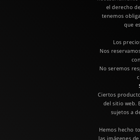
el derecho de
tenemos obliga
que es
Los precio
Nos reservamos 
con
No seremos resp
c
Ciertos producto
del sitio web.
sujetos a d
Hemos hecho tod
las imágenes de