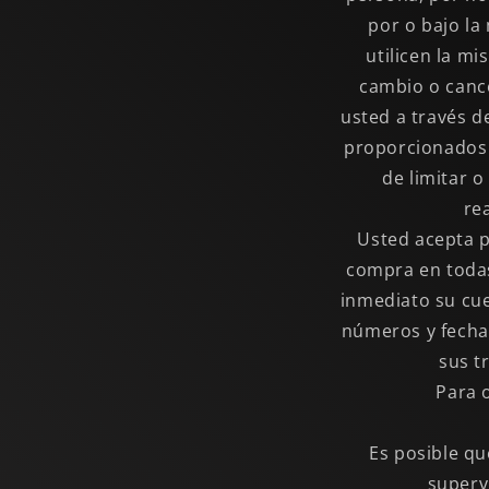
por o bajo la
utilicen la m
cambio o canc
usted a través d
proporcionados 
de limitar o
re
Usted acepta p
compra en todas
inmediato su cue
números y fecha
sus t
Para 
Es posible q
superv