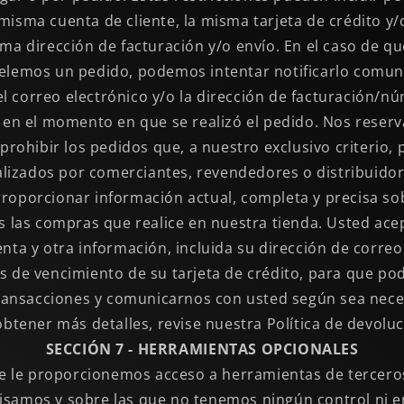
 misma cuenta de cliente, la misma tarjeta de crédito y
isma dirección de facturación y/o envío. En el caso de 
elemos un pedido, podemos intentar notificarlo comu
el correo electrónico y/o la dirección de facturación/n
en el momento en que se realizó el pedido. Nos reser
 prohibir los pedidos que, a nuestro exclusivo criterio,
alizados por comerciantes, revendedores o distribuidor
roporcionar información actual, completa y precisa so
 las compras que realice en nuestra tienda. Usted acep
nta y otra información, incluida su dirección de correo 
s de vencimiento de su tarjeta de crédito, para que p
ransacciones y comunicarnos con usted según sea nece
obtener más detalles, revise nuestra Política de devoluc
SECCIÓN 7 - HERRAMIENTAS OPCIONALES
ue le proporcionemos acceso a herramientas de terceros
isamos y sobre las que no tenemos ningún control ni e