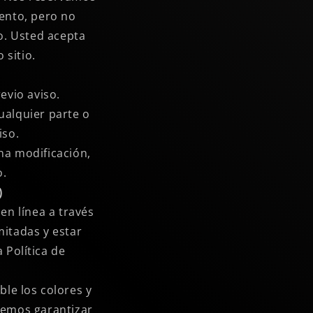
mento, pero no
o. Usted acepta
 sitio.
evio aviso.
ualquier parte o
iso.
na modificación,
o.
)
en línea a través
mitadas y estar
 Política de
le los colores y
demos garantizar